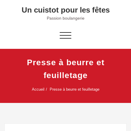
Skip
Un cuistot pour les fêtes
to
content
Passion boulangerie
Afficher/masquer la navigation
Presse à beurre et
feuilletage
Accueil
Presse à beurre et feuilletage